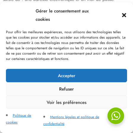
L’Utilisateur s’engage à remplir le formulaire d’inscription en
Gérer le consentement aux
veillant à donner les informations nécessaires, complètes et
cookies
exactes et, le cas échéant, à procéder à leur mise à jour en cas
de modifications ultérieures.
Pour offrir les meilleures expériences, nous utilisons des technologies telles
que les cookies pour stocker et/ou accéder aux informations des appareils. Le
La Société décline toute responsabilité pour le cas où l’adresse
fait de consentir à ces technologies nous permettra de traiter des données
telles que le comportement de navigation ou les ID uniques sur ce site. Le fait
de la messagerie électronique indiquée par l’utilisateur lors de
de ne pas consentir ou de retirer son consentement peut avoir un effet négatif
la création de son compte client serait erronée ou incomplète.
sur certaines caractéristiques et fonctions.
Les identifiants de L’Utilisateur sont personnels et devront être
tenus confidentiels. L’Utilisateur s’interdit de les divulguer à un
Accepter
tiers ou de les céder.
Refuser
L’Utilisateur est responsable de l’utilisation de ses identifiants et,
le cas échéant, il lui appartient d’informer immédiatement par
Voir les préférences
écrit la Société, de toute utilisation de ses identifiants faite à
son insu afin que cette dernière procède à la désactivation
Politique de
Mentions légales et politique de
cookies
desdits identifiants.
Toute demande relative à l’accès, la
confidentialité
rectification ou la suppression de vos données peut être