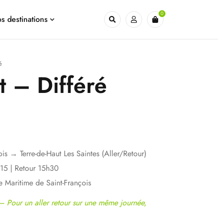
0
s destinations
é
t – Différé
ois → Terre-de-Haut Les Saintes (Aller/Retour)
h15 | Retour 15h30
e Maritime de Saint-François
 – Pour un aller retour sur une même journée,