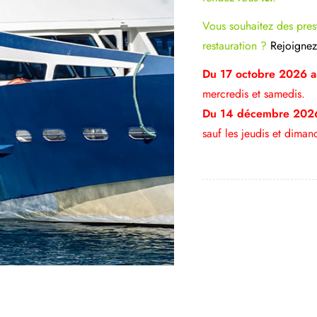
Vous souhaitez des prest
restauration ?
Rejoignez
Du 17 octobre 2026 
mercredis et samedis.
Du 14 décembre 2026
sauf les jeudis et diman