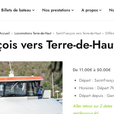
Billets de bateau
Nos prestations
A propos
No
Accueil
›
Locomotions Terre-de-Haut
›
Saint-François vers Terre-de-Haut – Différ
çois vers Terre-de-Hau
De 11.00€ à 50.00€
Départ : Saint-Franç
Horaires : Départ 7
Départ depuis : Gar
Aller retour sur 2 dates
rendez-vous
ici
.