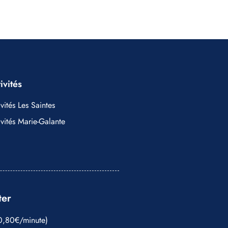
ivités
vités Les Saintes
ivités Marie-Galante
ter
0,80€/minute)