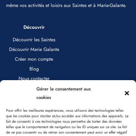
même vos activités et loisirs aux Saintes et à Marie-Galante.
Découvrir
Découvrir les Saintes
Découvrir Marie Galante
Créer mon compte
Blog
Nous contacter
Gérer le consentement aux
cookies
Nous contacter
Pour offrir les meilleures expériences, nous utilisons des technologies telles
que les cookies pour stocker et/ou accéder aux informations des appareils. Le
0890 17 25 71 (0,80€/minute)
fait de consentir à ces technologies nous permettra de traiter des données
contact@labilletteriesaintoise.com
telles que le comportement de navigation ou les ID uniques sur ce site. Le fait
de ne pas consentir ou de retirer son consentement peut avoir un effet négatif