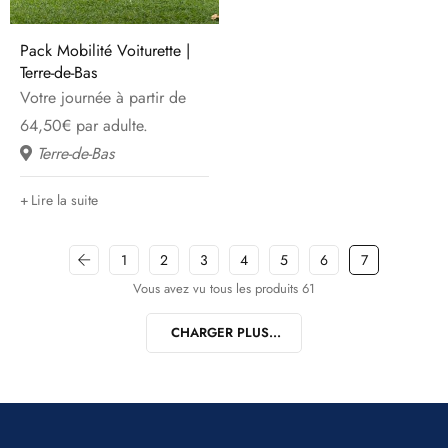
Pack Mobilité Voiturette |
Terre-de-Bas
Votre journée à partir de
64,50€ par adulte.
Terre-de-Bas
Lire la suite
1
2
3
4
5
6
7
Vous avez vu tous les produits 61
CHARGER PLUS...