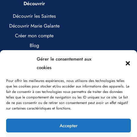
Découvrir
Découvrir les Saintes
Découvrir Marie Galante
Créer mon compte
Blog
Nous contacter
Gérer le consentement aux
cookies
Nous contacter
Pour offrir les meilleures expériences, nous utilisons des technologies telles
que les cookies pour stocker et/ou accéder aux informations des appareils. Le
fait de consentir à ces technologies nous permettra de traiter des données
0890 17 25 71 (0,80€/minute)
telles que le comportement de navigation ou les ID uniques sur ce site. Le fait
de ne pas consentir ou de retirer son consentement peut avoir un effet négatif
contact@labilletteriesaintoise.com
sur certaines caractéristiques et fonctions.
Accepter